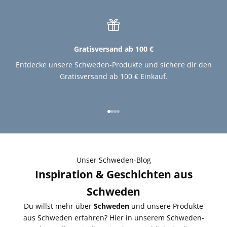
Gratisversand ab 100 €
Entdecke unsere Schweden-Produkte und sichere dir den
Gratisversand ab 100 € Einkauf.
Gehe zu Element 1
Gehe zu Element 2
Gehe zu Element 3
Gehe zu Element 4
Unser Schweden-Blog
Inspiration & Geschichten aus
Schweden
Du willst mehr über
Schweden
und unsere Produkte
aus Schweden erfahren? Hier in unserem Schweden-