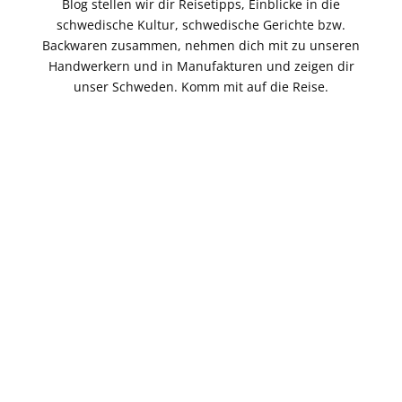
Blog stellen wir dir Reisetipps, Einblicke in die
schwedische Kultur, schwedische Gerichte bzw.
Backwaren zusammen, nehmen dich mit zu unseren
Handwerkern und in Manufakturen und zeigen dir
unser Schweden. Komm mit auf die Reise.
Reisetipp
So feiern die Schweden
Äskhults b
Das Krebsfest in Schweden
Kungsbac
Das Krebsessen in Schweden im August hat