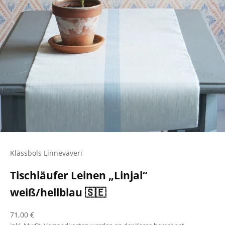
Klässbols Linneväveri
Tischläufer Leinen „Linjal“
weiß/hellblau 🇸🇪
Angebot
71,00 €