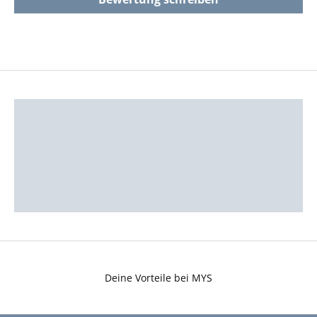
ALLE DALAPFERDE
ALLE KERZENSTÄNDER
ALLE HOLZTABLETTS
ALLE HANDTÜCHER
Deine Vorteile bei MYS