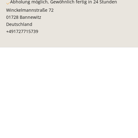
Abholung möglich, Gewöhnlich fertig in 24 Stunden
Winckelmannstraße 72
01728 Bannewitz
Deutschland
+491727715739
Unsere Philosophie
Schweden ist unsere Leidenschaft
Wir sind überzeugt, dass schwedisches Design dein Leben
bereichert und für mehr Freude im Alltag sorgt. Statt immer
mehr zu brauchen, setzen wir auf Qualität, die lange hält
und Umwelt und Ressourcen schont.
Wir glauben an Produkte, die bleiben. An Materialien, die
altern dürfen. Und an Handwerk, das Zeit braucht.
Unsere Produkte entstehen in kleinen Werkstätten in
Schweden - mit Respekt für Material, Mensch und Umwelt.
Nachhaltigkeit ist für uns kein Trend, sondern eine Haltung.