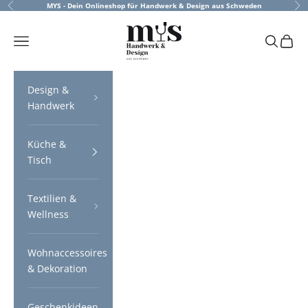
Zum Inhalt springen
MYS - Dein Onlineshop für Handwerk & Design aus Schweden
Zurück
Vor
MYS | Handwerk &
Menü
Suchen
Waren
Design &
Handwerk
Küche &
Tisch
Textilien &
Wellness
Wohnaccessoires
& Dekoration
Geschenkideen