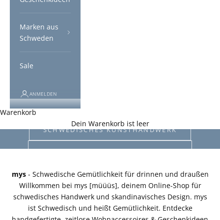
Marken aus
Schweden
Sale
ANMELDEN
SCHWEDISCHE GEMÜTLICHKEIT
Warenkorb
mys - Handwerk & Design aus Schweden
Dein Warenkorb ist leer
SCHWEDISCHES KUNSTHANDWERK
DESIGNKLASSIKER AUS SCHWEDEN
mys
- Schwedische Gemütlichkeit für drinnen und draußen
Willkommen bei mys [müüüs], deinem Online-Shop für
schwedisches Handwerk und skandinavisches Design. mys
ist Schwedisch und heißt Gemütlichkeit. Entdecke
handgefertigte, zeitlose Wohnaccessoires & Geschenkideen