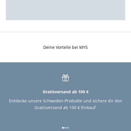
ALLE GESCHIRRTÜCHER
Deine Vorteile bei MYS
Gratisversand ab 100 €
Entdecke unsere Schweden-Produkte und sichere dir den
Gratisversand ab 100 € Einkauf.
Gehe zu Element 1
Gehe zu Element 2
Gehe zu Element 3
Gehe zu Element 4