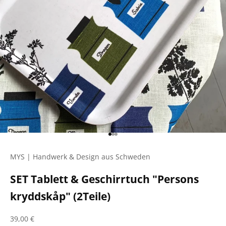
Gehe zu Element 1
Gehe zu Element 2
Gehe zu Element 3
MYS | Handwerk & Design aus Schweden
SET Tablett & Geschirrtuch "Persons
kryddskåp" (2Teile)
Angebot
39,00 €