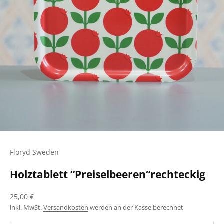
Floryd Sweden
Holztablett “Preiselbeeren“rechteckig
Angebot
25,00 €
inkl. MwSt.
Versandkosten
werden an der Kasse berechnet