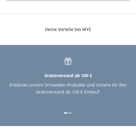
Deine Vorteile bei MYS
Gratisversand ab 100 €
Entdecke unsere Schweden-Produkte und sichere dir den
Gratisversand ab 100 € Einkauf.
Gehe zu Element 1
Gehe zu Element 2
Gehe zu Element 3
Gehe zu Element 4