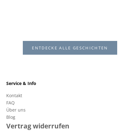
Höfe nehm
in Schwedens Seen zu fischen. Wir haben auf
der Webseite des Nordiska...
Weiterles
Weiterlesen
ENTDECKE ALLE GESCHICHTEN
Service & Info
Kontakt
FAQ
Über uns
Blog
Vertrag widerrufen