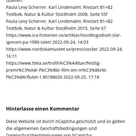
Quellen:
Paula Levy Scherrer. Karl Lindemalm: Rivstart B1+B2
Textbok, Natur & Kultur Stockholm 2008, Seite 55f
Paula Levy Scherrer. Karl Lindemalm: Rivstart B1+B2
Textbok, Natur & Kultur Stockholm 2015, Seite 67
https://www.ica-historien.se/artiklar/losviktsgodiset-slar-
igenom-pa-1980-talet/ 2022-09-24, 14:03
https://www.nordiskamuseet.se/press/socker 2022-09-24,
16:11
https://www.ttela.se/trollh%C3%A4ttan/festlig-
premi%C3%A4r-f%C3%B6r-film-om-m%C3%B6rkt-
f%C3%B6rflutet-1.80188650 2022-09-25, 17:18
Hinterlasse einen Kommentar
Diese Website ist durch hCaptcha geschützt und es gelten
die
allgemeinen Geschäftsbedingungen
und
Datenschutzbestimmungen
von hCaptcha.