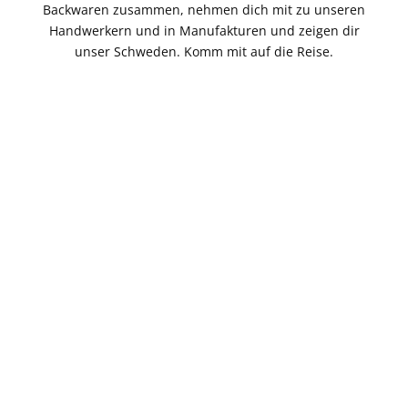
Backwaren zusammen, nehmen dich mit zu unseren
Handwerkern und in Manufakturen und zeigen dir
unser Schweden. Komm mit auf die Reise.
Reisetipp
So feiern die Schweden
Äskhults b
Das Krebsfest in Schweden
Kungsbac
Das Krebsessen in Schweden im August hat
Äskhults 
seinen Ursprung in einem ehemaligen Verbot,
Kulturres
zwischen November und dem 7. August Krebse